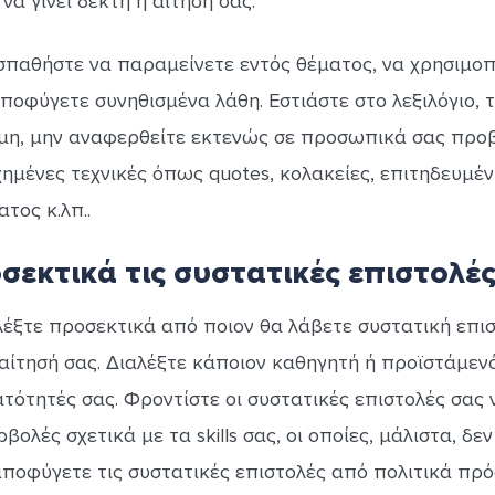
να γίνει δεκτή η αίτησή σας.
παθήστε να παραμείνετε εντός θέματος, να χρησιμοπ
ποφύγετε συνηθισμένα λάθη. Εστιάστε στο λεξιλόγιο, τ
μη, μην αναφερθείτε εκτενώς σε προσωπικά σας προ
μένες τεχνικές όπως quotes, κολακείες, επιτηδευμέν
τος κ.λπ..
σεκτικά τις συστατικές επιστολέ
ιλέξτε προσεκτικά από ποιον θα λάβετε συστατική επι
αίτησή σας. Διαλέξτε κάποιον καθηγητή ή προϊστάμεν
τότητές σας. Φροντίστε οι συστατικές επιστολές σας
βολές σχετικά με τα skills σας, οι οποίες, μάλιστα, δ
 αποφύγετε τις συστατικές επιστολές από πολιτικά πρ