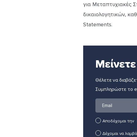
για Μεταπτυχιακές Σ
δικαιολογητικών, κα
Statements.
Μείνετε
Θέλετε να διαβάζετ
Συμπληρώστε το em
Αποδέχομαι την
Δέχομαι να λαμβ