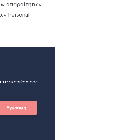
των απαραίτητων
ων Personal
 την καριέρα σας;